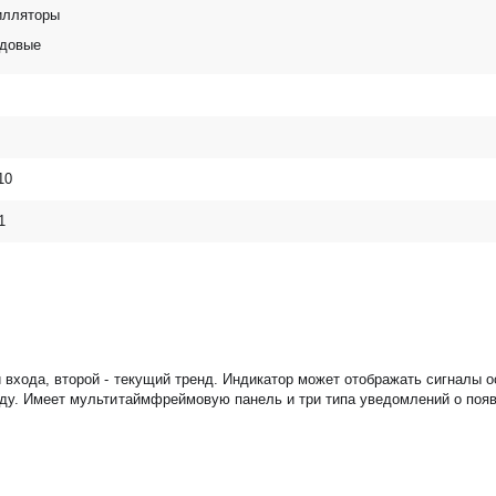
илляторы
ндовые
10
1
 входа, второй - текущий тренд. Индикатор может отображать сигналы 
нду. Имеет мультитаймфреймовую панель и три типа уведомлений о поя