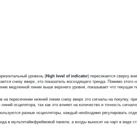
оризонтальный уровень (
High level of indicator
) пересекается сверху вн
кается снизу вверх, это показатель восходящего тренда. Помимо этого 
ение медленной линии выше верхнего уровня, показывает что текущая 
в на пересечении нижней линии снизу вверх это сигналы на покупку, при
линий осцилятора, так как это влияет на количество и точность сигнал
пользуются разные осцилляторы, каждый необходимо регулировать отд
енда в мультитаймфреймовой панели, а входы выносит на чарт в виде 