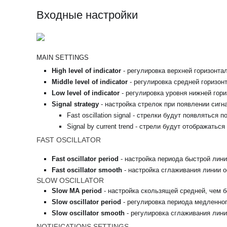
Входные настройки
MAIN SETTINGS
High level of indicator
- регулировка верхней горизонта
Middle level of indicator
- регулировка средней горизон
Low level of indicator
- регулировка уровня нижней гор
Signal strategy
- настройка стрелок при появлении сигн
Fast oscillation signal - стрелки будут появляться
Signal by current trend - стрели будут отображать
FAST OSCILLATOR
Fast oscillator period
- настройка периода быстрой лин
Fast oscillator
smooth
- настройка сглаживания линии 
SLOW OSCILLATOR
Slow MA period
- настройка скользящей средней, чем 
Slow oscillator period
- регулировка периода медленно
Slow oscillator smooth
- регулировка сглаживания лини
NOTIFICATIONS SETTINGS