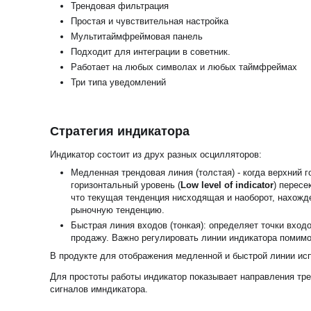
Трендовая фильтрация
Простая и чувствительная настройка
Мультитаймфреймовая панель
Подходит для интеграции в советник.
Работает на любых символах и любых таймфреймах
Три типа уведомлений
Стратегия индикатора
Индикатор состоит из друх разных осцилляторов:
Медленная трендовая линия (толстая) - когда верхний г
горизонтальный уровень (
Low
level of indicator
) пересе
что текущая тенденция нисходящая и наоборот, нахожд
рыночную тенденцию.
Быстрая линия входов (тонкая): определяет точки входо
продажу. Важно регулировать линии индикатора помимо 
В продукте для отображения медленной и быстрой линии ис
Для простоты работы индикатор показывает направления тр
сигналов имндикатора.