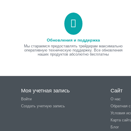
Обновления и поддержка
Мы стараемся предоставлять трейдерам максимально
оперативную техническую поддержку. Все обновления
наших продуктов абсолютно бесплатны
Моя учетная запись
Сайт
Войти
О нас
Создать учетную запись
Обратная с
Условия ис
Карта сайт
AW Prime Oscillator
AW Prime Oscillato
Блог