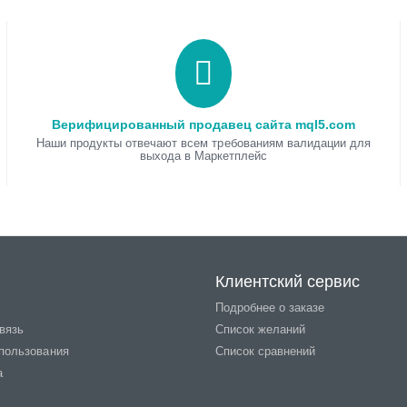
Верифицированный продавец сайта mql5.com
Наши продукты отвечают всем требованиям валидации для
выхода в Маркетплейс
Клиентский сервис
Подробнее о заказе
вязь
Список желаний
пользования
Список сравнений
а
r
AW Workpad
AW Breakout 