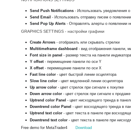
Send Push Notifications
- Использовать уведомления о
Send Email
-
Использовать отправку писем о появлении
Send Pop Up Alerts
- Отправлять алерты о появлении н
GRAPHICS SETTINGS - настройки графики
Create Arrows
- отображать или скрывать стрелки
Multitimeframe dashboard
- в
ид отображения панели, 
Font size in panel
- р
азмер текста на панели индикатор
Y offset
- перемещение
панели по оси Y
X offset
- перемещение панели по оси X
Fast line color
- цвет быстрой линии осцилятора
Slow line color
- цвет медленной линии осцилятора
Up arrow color
- цвет стрелок при сигнале к покупке
Down arrow color
- цвет стрелок при сигнале к продаже
Uptrend color Panel
- цвет нисходящего тренда в панел
Downtrend color Panel
- ц
вет восходящего тренда в па
Uptrend text color
- цвет текста в панеле при восходя
Downtrend text color
- цвет текста в панеле при нисхо
Free demo for MetaTrader4
Download