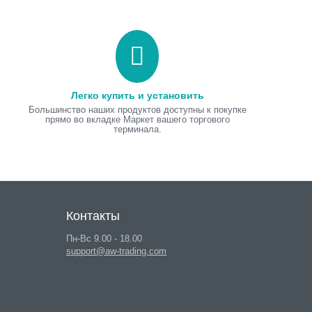
Легко купить и установить
Большинство наших продуктов доступны к покупке
прямо во вкладке Маркет вашего торгового
терминала.
Контакты
Пн-Вс 9.00 - 18.00
support@aw-trading.com
Catcher
AW Trend Predictor
AW Trend